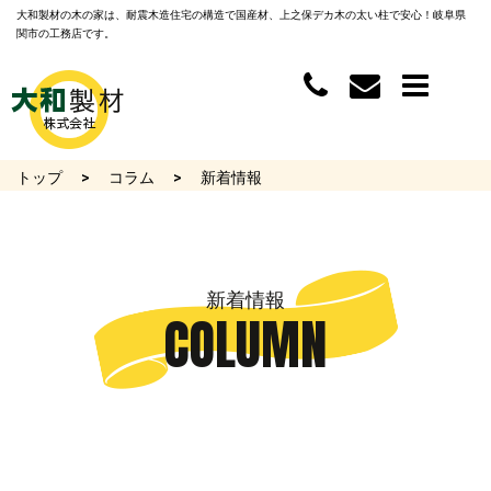
大和製材の木の家は、耐震木造住宅の構造で国産材、上之保デカ木の太い柱で安心！岐阜県
関市の工務店です。
トップ
コラム
新着情報
新着情報